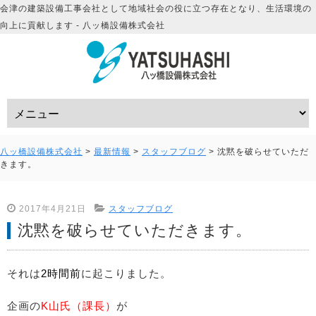
会津の建築設備工事会社として地域社会の役に立つ存在となり、生活環境の
向上に貢献します - 八ッ橋設備株式会社
八ッ橋設備株式会社
>
最新情報
>
スタッフブログ
>
沈黙を破らせていただ
きます。
2017年4月21日
スタッフブログ
沈黙を破らせていただきます。
それは
2時間前
に起こりました。
企画の
K山氏（課長）
が