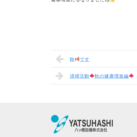
秋
です
清掃活動
秋の健康増進編