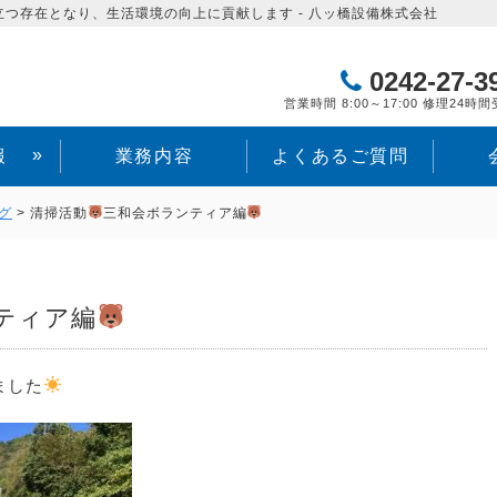
つ存在となり、生活環境の向上に貢献します - 八ッ橋設備株式会社
0242-27-3
営業時間 8:00～17:00 修理24時
»
報
業務内容
よくあるご質問
グ
>
清掃活動
三和会ボランティア編
ティア編
ました