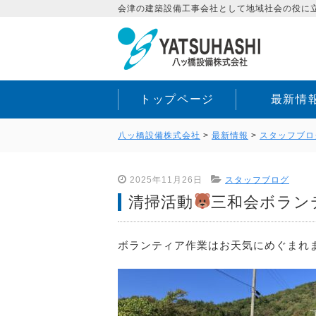
会津の建築設備工事会社として地域社会の役に立
トップページ
最新情
八ッ橋設備株式会社
>
最新情報
>
スタッフブロ
2025年11月26日
スタッフブログ
清掃活動
三和会ボラン
ボランティア作業はお天気にめぐまれ