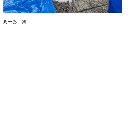
あーあ。笑